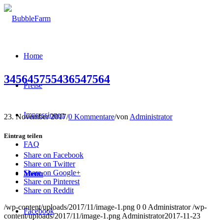
Home
345645755436547564
Preise
Impressionen
23. November 2017
/
0 Kommentare
/
von
Administrator
Eintrag teilen
FAQ
Share on Facebook
Share on Twitter
Share on Google+
Menu
Share on Pinterest
Share on Reddit
/wp-content/uploads/2017/11/image-1.png
0
0
Administrator
/wp-
Facebook
content/uploads/2017/11/image-1.png
Administrator
2017-11-23