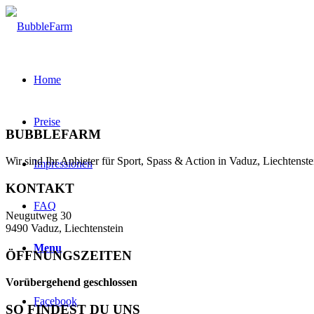
Home
Preise
BUBBLEFARM
Wir sind Ihr Anbieter für Sport, Spass & Action in Vaduz, Liechtenst
Impressionen
KONTAKT
FAQ
Neugutweg 30
9490 Vaduz, Liechtenstein
Menu
ÖFFNUNGSZEITEN
Vorübergehend geschlossen
Facebook
SO FINDEST DU UNS